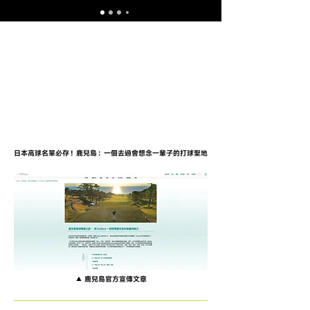
日本高球名單必存！鹿兒島：一個去過會想念一輩子的打球聖地
▲ 鹿兒島官方宣傳文章