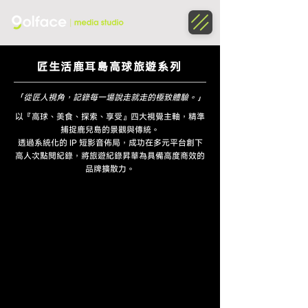
匠生活鹿耳島高球旅遊系列
「從匠人視角，記錄每一場說走就走的極致體驗。」
以『高球、美食、探索、享受』四大視覺主軸，精準
捕捉鹿兒島的景觀與傳統。
透過系統化的 IP 短影音佈局，成功在多元平台創下
高人次點閱紀錄，將旅遊紀錄昇華為具備高度商效的
品牌擴散力。